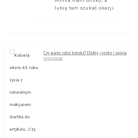
Homla mam blisko, a
lubię tam szukać okazji.
Czy warto robić botoks? Efekty, ryzyko i opinia
11/07/2026