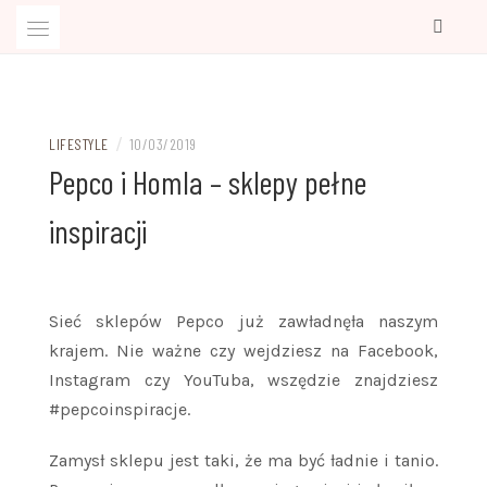
Przejdź
do
treści
Kobiecy blog o rzeczach, które warto wiedzieć
BLOG PRAWIE IDEALNA
/
LIFESTYLE
10/03/2019
Pepco i Homla – sklepy pełne
inspiracji
Sieć sklepów Pepco już zawładnęła naszym
krajem. Nie ważne czy wejdziesz na Facebook,
Instagram czy YouTuba, wszędzie znajdziesz
#pepcoinspiracje.
Zamysł sklepu jest taki, że ma być ładnie i tanio.