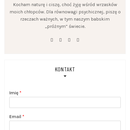
Kocham naturę i ciszę, choć żyję wśród wrzasków
moich chłopców. Dla równowagi psychicznej, piszę o
rzeczach ważnych, w tym naszym babskim
„próżnym” świecie.
facebook
linkedin
instagram
youtube
KONTAKT
Imię
*
Email
*