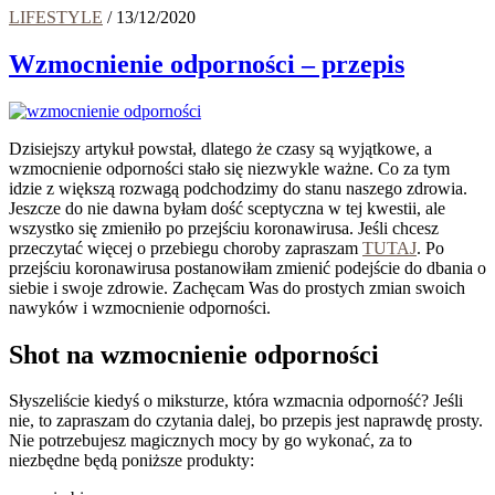
LIFESTYLE
/
13/12/2020
Wzmocnienie odporności – przepis
Dzisiejszy artykuł powstał, dlatego że czasy są wyjątkowe, a
wzmocnienie odporności stało się niezwykle ważne. Co za tym
idzie z większą rozwagą podchodzimy do stanu naszego zdrowia.
Jeszcze do nie dawna byłam dość sceptyczna w tej kwestii, ale
wszystko się zmieniło po przejściu koronawirusa. Jeśli chcesz
przeczytać więcej o przebiegu choroby zapraszam
TUTAJ
. Po
przejściu koronawirusa postanowiłam zmienić podejście do dbania o
siebie i swoje zdrowie. Zachęcam Was do prostych zmian swoich
nawyków i wzmocnienie odporności.
Shot na wzmocnienie odporności
Słyszeliście kiedyś o miksturze, która wzmacnia odporność? Jeśli
nie, to zapraszam do czytania dalej, bo przepis jest naprawdę prosty.
Nie potrzebujesz magicznych mocy by go wykonać, za to
niezbędne będą poniższe produkty: