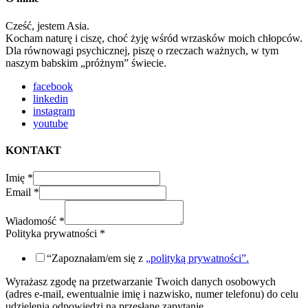
Cześć, jestem Asia.
Kocham naturę i ciszę, choć żyję wśród wrzasków moich chłopców.
Dla równowagi psychicznej, piszę o rzeczach ważnych, w tym
naszym babskim „próżnym” świecie.
facebook
linkedin
instagram
youtube
KONTAKT
Imię
*
Email
*
Wiadomość
*
Polityka prywatności
*
“Zapoznałam/em się z
„polityką prywatności”.
Wyrażasz zgodę na przetwarzanie Twoich danych osobowych
(adres e-mail, ewentualnie imię i nazwisko, numer telefonu) do celu
udzielenia odpowiedzi na przesłane zapytanie.