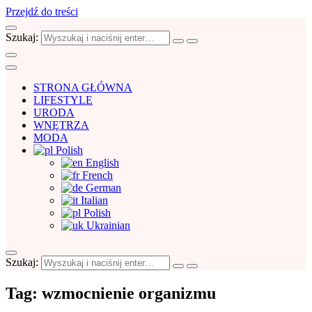
Przejdź do treści
Szukaj:
STRONA GŁÓWNA
LIFESTYLE
URODA
WNĘTRZA
MODA
Polish
English
French
German
Italian
Polish
Ukrainian
Szukaj:
Blog Prawie Idealna
Kobiecy blog o rzeczach, które warto
Tag:
wzmocnienie organizmu
wiedzieć