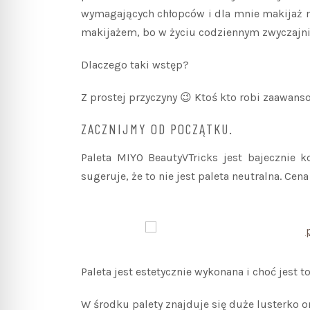
wymagających chłopców i dla mnie makijaż ma
makijażem, bo w życiu codziennym zwyczajnie
Dlaczego taki wstęp?
Z prostej przyczyny 😉 Ktoś kto robi zaawans
ZACZNIJMY OD POCZĄTKU.
Paleta MIYO BeautyVTricks jest bajecznie
sugeruje, że to nie jest paleta neutralna. Cen
Paleta jest estetycznie wykonana i choć jest t
W środku palety znajduje się duże lusterko or