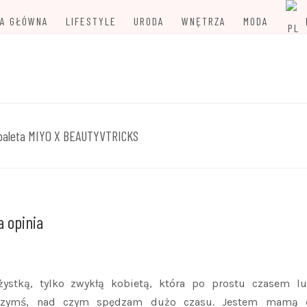
A GŁÓWNA
LIFESTYLE
URODA
WNĘTRZA
MODA
ieć
 IDEALNA
paleta MIYO X BEAUTYVTRICKS
 opinia
ystką, tylko zwykłą kobietą, która po prostu czasem lu
 czymś, nad czym spędzam dużo czasu. Jestem mamą