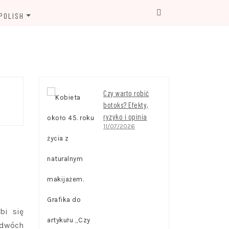
POLISH
ENGLISH
FRENCH
GERMAN
Czy warto robić
botoks? Efekty,
ITALIAN
ryzyko i opinia
11/07/2026
POLISH
UKRAINIAN
bi się
 dwóch