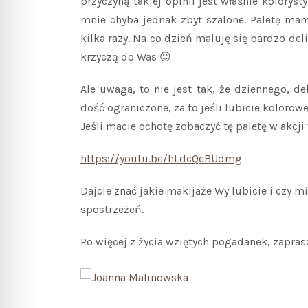
przyczyną takiej opinii jest właśnie koloryst
mnie chyba jednak zbyt szalone. Paletę mam
kilka razy. Na co dzień maluję się bardzo del
krzyczą do Was 😉
Ale uwaga, to nie jest tak, że dziennego, d
dość ograniczone, za to jeśli lubicie kolorow
Jeśli macie ochotę zobaczyć tę paletę w akcji
https://youtu.be/hLdcQeBUdmg
Dajcie znać jakie makijaże Wy lubicie i czy m
spostrzeżeń.
Po więcej z życia wziętych pogadanek, zapra