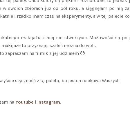
yka tej palety. Choć kolory są piękne i różnorodne, to jednak 
 w swoich zbiorach już od pół roku, a sięgnęłam po nią za
ikatnie i rzadko mam czas na eksperymenty, a w tej palecie ko
elikatnego makijażu z niej nie stworzycie. Możliwości są po
e makijaże to przyznaję, szaleć można do woli.
 to zapraszam na filmik z jej udziałem 🙂
iałyście styczność z tą paletą, bo jestem ciekawa Waszych
szam na
Youtube
i
Instagram
.