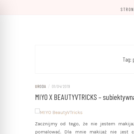
Przejdź
STRON
do
treści
Kobiecy blog o rzeczach, które warto wiedz
BLOG PRAWIE
Tag:
/
URODA
01/04/2019
MIYO X BEAUTYVTRICKS – subiektywna
Zacznijmy od tego, że nie jestem makijaż
pomalować. Dla mnie makijaż nie jest