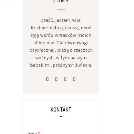
O MNIE
Cześć, jestem Asia.
Kocham naturę i ciszę, choć
żyję wśród wrzasków moich
chłopców. Dla równowagi
psychicznej, piszę o rzeczach
ważnych, w tym naszym
babskim „próżnym” świecie.
facebook
linkedin
instagram
youtube
KONTAKT
Imię
*