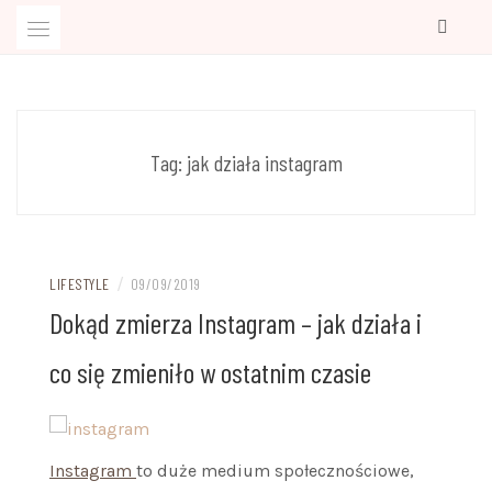
Przejdź
do
treści
Kobiecy blog o rzeczach, które warto wiedzieć
BLOG PRAWIE IDEALNA
Tag:
jak działa instagram
/
LIFESTYLE
09/09/2019
Dokąd zmierza Instagram – jak działa i
co się zmieniło w ostatnim czasie
Instagram
to duże medium społecznościowe,