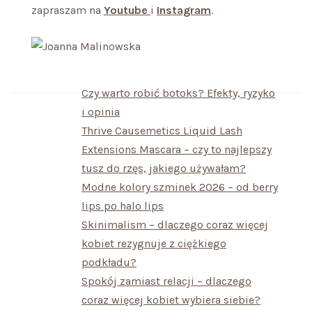
zapraszam na
Youtube
i
Instagram
.
Czy warto robić botoks? Efekty, ryzyko
i opinia
Thrive Causemetics Liquid Lash
Extensions Mascara – czy to najlepszy
tusz do rzęs, jakiego używałam?
Modne kolory szminek 2026 – od berry
lips po halo lips
Skinimalism – dlaczego coraz więcej
kobiet rezygnuje z ciężkiego
podkładu?
Spokój zamiast relacji – dlaczego
coraz więcej kobiet wybiera siebie?