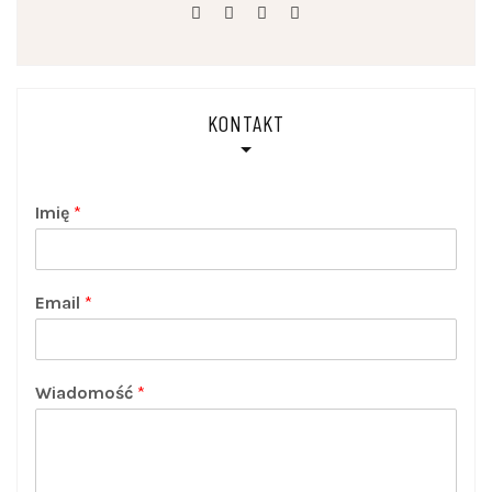
facebook
linkedin
instagram
youtube
KONTAKT
Imię
*
Email
*
Wiadomość
*