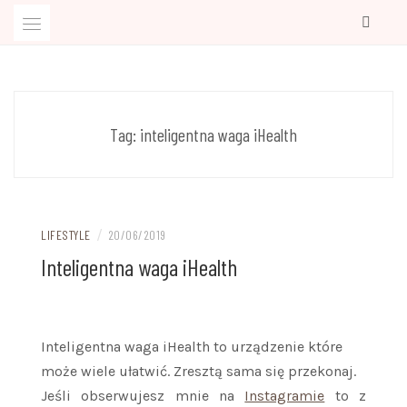
Przejdź
do
treści
Kobiecy blog o rzeczach, które warto wiedzieć
BLOG PRAWIE IDEALNA
Tag:
inteligentna waga iHealth
/
LIFESTYLE
20/06/2019
Inteligentna waga iHealth
Inteligentna waga iHealth to urządzenie które
może wiele ułatwić. Zresztą sama się przekonaj.
Jeśli obserwujesz mnie na
Instagramie
to z