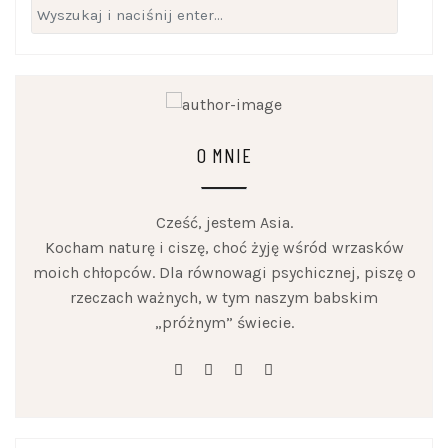
Szukaj:
O MNIE
Cześć, jestem Asia.
Kocham naturę i ciszę, choć żyję wśród wrzasków
moich chłopców. Dla równowagi psychicznej, piszę o
rzeczach ważnych, w tym naszym babskim
„próżnym” świecie.
facebook
linkedin
instagram
youtube