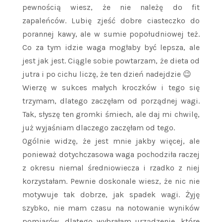
pewnością wiesz, że nie należę do fit
zapaleńców. Lubię zjeść dobre ciasteczko do
porannej kawy, ale w sumie popołudniowej też.
Co za tym idzie waga mogłaby być lepsza, ale
jest jak jest. Ciągle sobie powtarzam, że dieta od
jutra i po cichu liczę, że ten dzień nadejdzie 😉
Wierzę w sukces małych kroczków i tego się
trzymam, dlatego zaczęłam od porządnej wagi.
Tak, słyszę ten gromki śmiech, ale daj mi chwilę,
już wyjaśniam dlaczego zaczęłam od tego.
Ogólnie widzę, że jest mnie jakby więcej, ale
ponieważ dotychczasowa waga pochodziła raczej
z okresu niemal średniowiecza i rzadko z niej
korzystałam. Pewnie doskonale wiesz, że nic nie
motywuje tak dobrze, jak spadek wagi. Żyję
szybko, nie mam czasu na notowanie wyników
pomiarów, dlatego wybrałam urządzenie, które