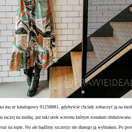
ka ma nr katalogowy 91258881, gdybyście chciały zobaczyć ją na mod
raczej na tunikę, już taki urok wzrostu którym zostałam obdarowana
eraz na topie. No ale bądźmy szczerzy nie dlatego ją wybrałam. Po pros