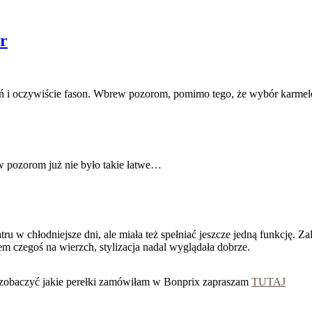
r
ń i oczywiście fason. Wbrew pozorom, pomimo tego, że wybór karmelow
w pozorom już nie było takie łatwe…
u w chłodniejsze dni, ale miała też spełniać jeszcze jedną funkcję. Z
em czegoś na wierzch, stylizacja nadal wyglądała dobrze.
esz zobaczyć jakie perełki zamówiłam w Bonprix zapraszam
TUTAJ