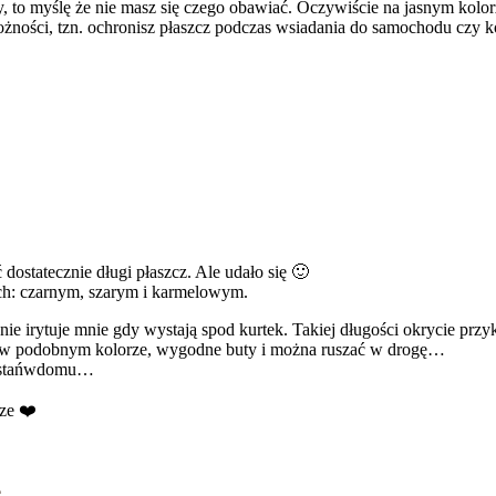
zny, to myślę że nie masz się czego obawiać. Oczywiście na jasnym kol
żności, tzn. ochronisz płaszcz podczas wsiadania do samochodu czy ko
dostatecznie długi płaszcz. Ale udało się 🙂
ach: czarnym, szarym i karmelowym.
nie irytuje mnie gdy wystają spod kurtek. Takiej długości okrycie przyk
bka w podobnym kolorze, wygodne buty i można ruszać w drogę…
zostańwdomu…
rze ❤️
e
.