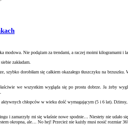
nkach
ka modowa. Nie podążam za trendami, a raczej moimi kilogramami i la
 siebie zakładam.
cze, szybko dorobiłam się całkiem okazałego tłuszczyku na brzuszku. 
łaściwie we wszystkim wygląda się po prostu dobrze. Ja żeby wygląd
.
ą aktywnych chłopców w wieku dość wymagającym (5 i 6 lat). Dżinsy, na
ingu i zamarzyły mi się właśnie nowe spodnie… Niestety nie udało si
jestem okropna, ale… No hej! Przecież nie każdy musi nosić rozmiar 36