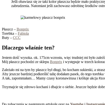
Jeśli obawiasz się ze taki kolor płaszcza będzie mało praktyc
zabrudzenia. Natomiast jeśli zachowasz odrobinę środków ostro
Płaszcz –
Bonprix
Torebka –
Fabiola
Buty –
CCC
Dlaczego właśnie ten?
Jestem dość wysoka. ok. 175cm wzrostu, więc trudniej mi było zaleźć 
Mój płaszcz pochodzi ze sklepu
Bonprix
i występuje w trzech kolor
Zależało mi na tym by płaszcz był długi, bo kocham sukienki, a strasz
Aby jeszcze bardziej podkreślić talię dodałam pasek, do tego tore
A tak, zapomniałam… Mamy czasy koronawirusa i króluje akcja #
Trzymajcie się zdrowo kochani i dbajcie o siebie. Jeszcze będzie dob
Do zobaczenia w następnym artykule oraz na
Youtube
i
Instagrami