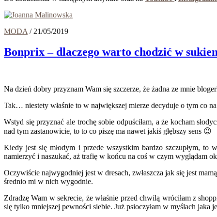
MODA
/
21/05/2019
Bonprix – dlaczego warto chodzić w sukie
Na dzień dobry przyznam Wam się szczerze, że żadna ze mnie bloger
Tak… niestety właśnie to w największej mierze decyduje o tym co na
Wstyd się przyznać ale trochę sobie odpuściłam, a że kocham słody
nad tym zastanowicie, to to co piszę ma nawet jakiś głębszy sens 😉
Kiedy jest się młodym i przede wszystkim bardzo szczupłym, to w
namierzyć i naszukać, aż trafię w końcu na coś w czym wyglądam ok
Oczywiście najwygodniej jest w dresach, zwłaszcza jak się jest mam
średnio mi w nich wygodnie.
Zdradzę Wam w sekrecie, że właśnie przed chwilą wróciłam z shopp
się tylko mniejszej pewności siebie. Już psioczyłam w myślach jaka 