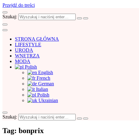
Przejdź do treści
Szukaj:
STRONA GŁÓWNA
LIFESTYLE
URODA
WNĘTRZA
MODA
Polish
English
French
German
Italian
Polish
Ukrainian
Szukaj:
Blog Prawie Idealna
Kobiecy blog o rzeczach, które warto wied
Tag:
bonprix